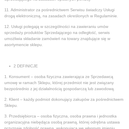
11. Administrator za pośrednictwem Serwisu świadczy Usługi
drogą elektroniczną, na zasadach określonych w Regulaminie.
12. Usługi polegają w szczególności na zawieraniu umów
sprzedaży produktów Sprzedającego na odległość, serwis
umożliwia składanie zamówień na towary znajdujące się w
asortymencie sklepu.
2 DEFINICJE
1. Konsument – osoba fizyczna zawierająca ze Sprzedawcą
umowę w ramach Sklepu, której przedmiot nie jest związany
bezpośrednio z jej działalnością gospodarczą lub zawodową.
2. Klient – każdy podmiot dokonujący zakupów za pośrednictwem
Sklepu.
3. Przedsiębiorca – osoba fizyczna, osoba prawna i jednostka
organizacyjna niebędąca osobą prawną, której odrębna ustawa
przyznaje zdolność prawną, wykonująca we własnym imieniu