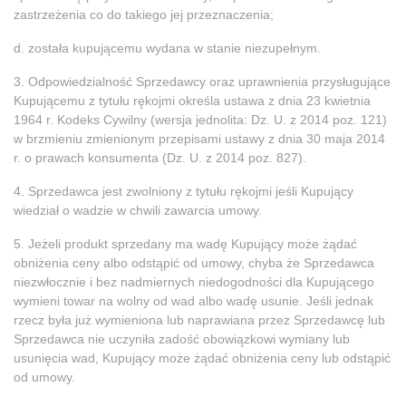
zastrzeżenia co do takiego jej przeznaczenia;
d. została kupującemu wydana w stanie niezupełnym.
3. Odpowiedzialność Sprzedawcy oraz uprawnienia przysługujące
Kupującemu z tytułu rękojmi określa ustawa z dnia 23 kwietnia
1964 r. Kodeks Cywilny (wersja jednolita: Dz. U. z 2014 poz. 121)
w brzmieniu zmienionym przepisami ustawy z dnia 30 maja 2014
r. o prawach konsumenta (Dz. U. z 2014 poz. 827).
4. Sprzedawca jest zwolniony z tytułu rękojmi jeśli Kupujący
wiedział o wadzie w chwili zawarcia umowy.
5. Jeżeli produkt sprzedany ma wadę Kupujący może żądać
obniżenia ceny albo odstąpić od umowy, chyba że Sprzedawca
niezwłocznie i bez nadmiernych niedogodności dla Kupującego
wymieni towar na wolny od wad albo wadę usunie. Jeśli jednak
rzecz była już wymieniona lub naprawiana przez Sprzedawcę lub
Sprzedawca nie uczyniła zadość obowiązkowi wymiany lub
usunięcia wad, Kupujący może żądać obniżenia ceny lub odstąpić
od umowy.