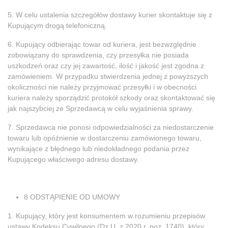
5. W celu ustalenia szczegółów dostawy kurier skontaktuje się z
Kupującym drogą telefoniczną.
6. Kupujący odbierając towar od kuriera, jest bezwzględnie
zobowiązany do sprawdzenia, czy przesyłka nie posiada
uszkodzeń oraz czy jej zawartość, ilość i jakość jest zgodna z
zamówieniem. W przypadku stwierdzenia jednej z powyższych
okoliczności nie należy przyjmować przesyłki i w obecności
kuriera należy sporządzić protokół szkody oraz skontaktować się
jak najszybciej ze Sprzedawcą w celu wyjaśnienia sprawy.
7. Sprzedawca nie ponosi odpowiedzialności za niedostarczenie
towaru lub opóźnienie w dostarczeniu zamówionego towaru,
wynikające z błędnego lub niedokładnego podania przez
Kupującego właściwego adresu dostawy.
8 ODSTĄPIENIE OD UMOWY
1. Kupujący, który jest konsumentem w rozumieniu przepisów
ustawy Kodeksu Cywilnego (Dz.U. z 2020 r. poz. 1740), który