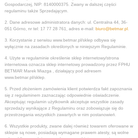
Gospodarczej, NIP: 8140000375. Zwany w dalszej części
regulaminu także Sprzedającym.
2. Dane adresowe administratora danych: ul. Centralna 44, 36-
051 Górno, nr tel: 17 77 28 761, adres e-mail:
biuro@betmar.pl
.
3. Korzystanie z serwisu www.betmar.pl/sklep odbywa się
wyłącznie na zasadach określonych w niniejszym Regulaminie.
4. Użyte w regulaminie określenie sklep internetowy/strona
internetowa oznacza sklep internetowy prowadzony przez FPHU
BETMAR Marek Miazga , działający pod adresem
www.betmar.pl/sklep.
5. Przed złożeniem zamówienia klient potwierdza fakt zapoznania
się z regulaminem zaznaczając odpowiednie oświadczenie.
Akceptując regulamin użytkownik akceptuje wszystkie zasady
sprzedaży wynikające z Regulaminu oraz zobowiązuje się do
przestrzegania wszystkich zawartych w nim postanowień.
6. Wszystkie produkty, zwane dalej również towarem oferowane w
sklepie są nowe, posiadają wymagane prawem atesty, są wolne