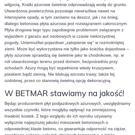
wilgocią. Kratki ażurowe świetnie odprowadzają wodę do gruntu.
Utwardzona powierzchnia pozostaje niewrażliwa nawet na
intensywne opady, w tym zarówno na deszcz, jak i na śnieg,
dlatego betonowa płyta ażurowa jest rozwiązaniem całorocznym.
Płyta drogowa tego typu zapobiegnie problemom związanym z
wyjazdem z garażu aut osobowych w czasie niekorzystnej
pogody. Uniemożliwi pojazdowi „zatopienie się” w rozmokniętej
ziemi. Może być wykorzystana nie tylko jako ścieżka dojazdowa –
płyty ażurowe sprawdzą się świetnie jako te chodnikowe, np. w
roli utwardzonego terenu przed domem, bezpośrednio przy
schodach. Ażury mogą być wypełnione wtedy kruszywem,
piaskiem bądź ziemią. Nie blokują wzrostu trawy, także tej
ozdobnej, przez co stanowią świetną opcję dekoracyjną.
W BETMAR stawiamy na jakość!
Będąc producentem płyt podjazdowych ażurowych, uwzględniamy
wszystkie czynniki, które mogłyby wpłynąć na zmniejszoną
trwałość kostek. Z tego względu do ich wyrobu używamy
wyłącznie najwyższej jakości mieszanek betonowych o
odpowiedniej klasie betonu, co gwarantuje odporność na ciężar,