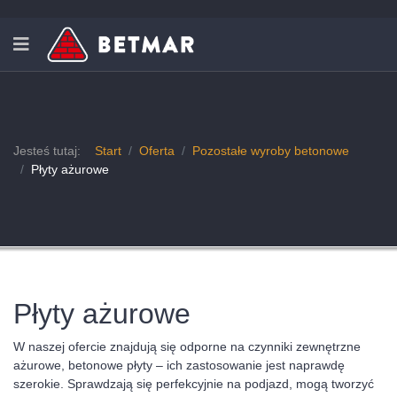
Jesteś tutaj:
Start
Oferta
Pozostałe wyroby betonowe
Płyty ażurowe
Płyty ażurowe
W naszej ofercie znajdują się odporne na czynniki zewnętrzne
ażurowe, betonowe płyty – ich zastosowanie jest naprawdę
szerokie. Sprawdzają się perfekcyjnie na podjazd, mogą tworzyć