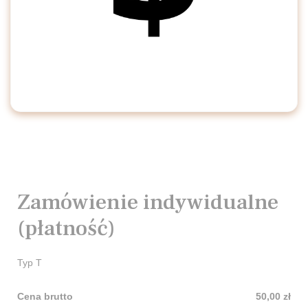
Zamówienie indywidualne
(płatność)
Typ T
Cena brutto
50,00 zł