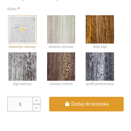
Kolor
*
trawertyn surowy
złoty dąb
drewno surowe
dąb bielony
ciemny orzech
grafit przecierany
Dodaj do koszyka