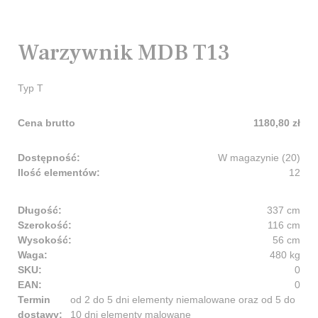
Warzywnik MDB T13
Typ T
Cena brutto
1180,80 zł
Dostępność:
W magazynie (20)
Ilość elementów:
12
Długość:
337 cm
Szerokość:
116 cm
Wysokość:
56 cm
Waga:
480 kg
SKU:
0
EAN:
0
Termin
od 2 do 5 dni elementy niemalowane oraz od 5 do
dostawy:
10 dni elementy malowane