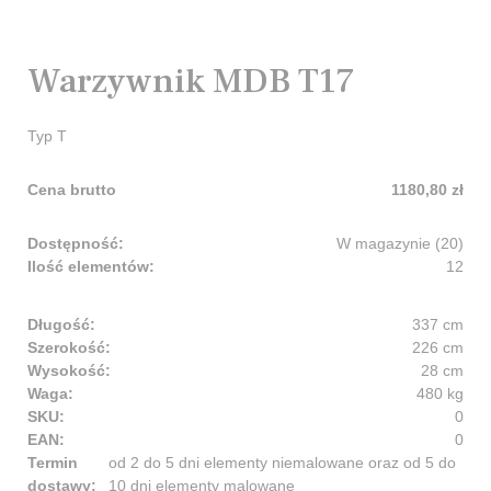
Warzywnik MDB T17
Typ T
Cena brutto
1180,80 zł
Dostępność:
W magazynie (20)
Ilość elementów:
12
Długość:
337 cm
Szerokość:
226 cm
Wysokość:
28 cm
Waga:
480 kg
SKU:
0
EAN:
0
Termin
od 2 do 5 dni elementy niemalowane oraz od 5 do
dostawy:
10 dni elementy malowane