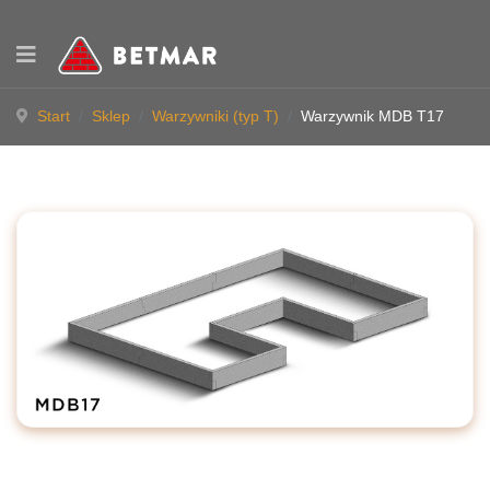
Start
Sklep
Warzywniki (typ T)
Warzywnik MDB T17