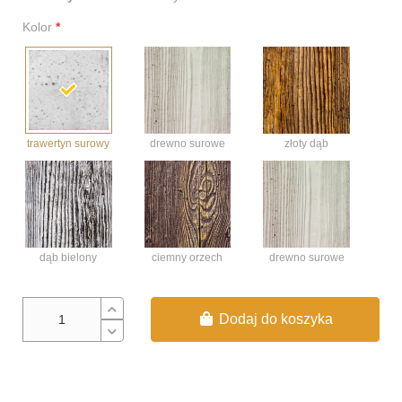
Kolor
*
trawertyn surowy
złoty dąb
drewno surowe
dąb bielony
ciemny orzech
drewno surowe
Dodaj do koszyka