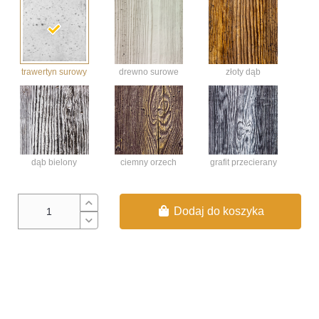
trawertyn surowy
złoty dąb
drewno surowe
dąb bielony
ciemny orzech
grafit przecierany
Dodaj do koszyka