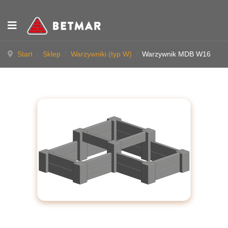
Start
Sklep
Warzywniki (typ W)
Warzywnik MDB W16