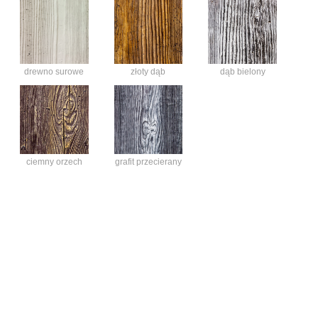
złoty dąb
dąb bielony
drewno surowe
ciemny orzech
grafit przecierany